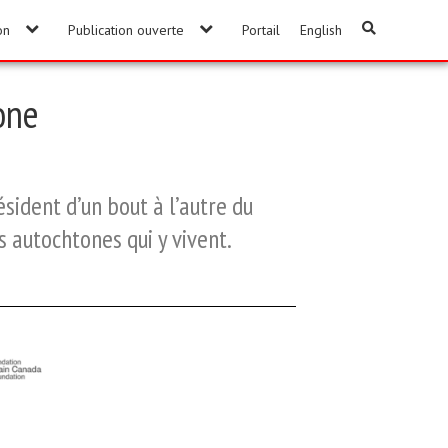
on
Publication ouverte
Portail
English
one
ésident d’un bout à l’autre du
 autochtones qui y vivent.