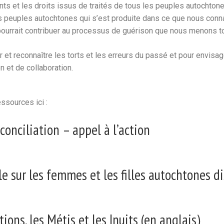
ents et les droits issus de traités de tous les peuples autochto
des peuples autochtones qui s’est produite dans ce que nous con
pourrait contribuer au processus de guérison que nous menons 
r et reconnaître les torts et les erreurs du passé et pour envis
on et de collaboration.
ssources ici :
éconciliation – appel à l’action
le sur les femmes et les filles autochtones d
ions, les Métis et les Inuits (en anglais)